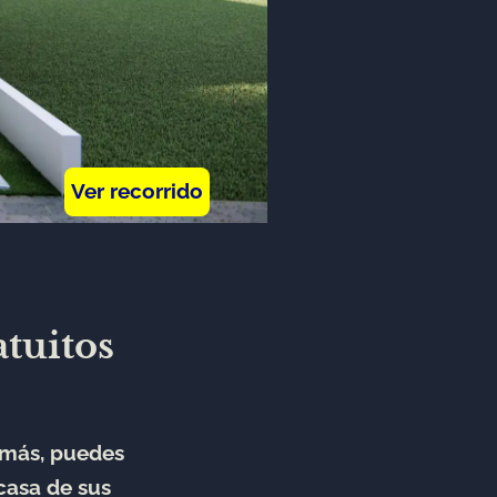
Ver recorrido
atuitos
emás, puedes
casa de sus